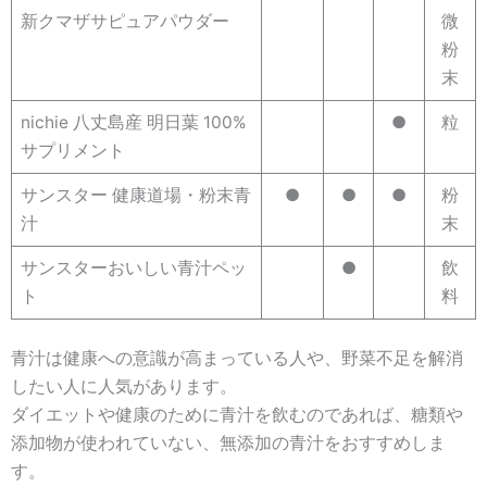
新クマザサピュアパウダー
微
粉
末
nichie 八丈島産 明日葉 100%
●
粒
サプリメント
サンスター 健康道場・粉末青
●
●
●
粉
汁
末
サンスターおいしい青汁ペッ
●
飲
ト
料
青汁は健康への意識が高まっている人や、野菜不足を解消
したい人に人気があります。
ダイエットや健康のために青汁を飲むのであれば、糖類や
添加物が使われていない、無添加の青汁をおすすめしま
す。