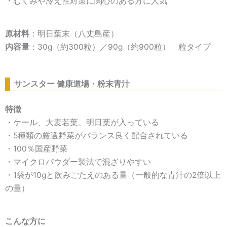
・むくみや冷え性対策に関心のある方に人気
原材料
：明日葉末（八丈島産）
内容量
：30g（約300粒）／90g（約900粒） 粒タイプ
サンスター 健康道場・粉末青汁
特徴
・ケール、大麦若葉、明日葉が入っている
・5種類の厳選野菜がバランス良く配合されている
・100％国産野菜
・マイクロパウダー製法で混ざりやすい
・1袋が10gと飲みごたえのある量（一般的な青汁の2倍以上
の量）
こんな方に