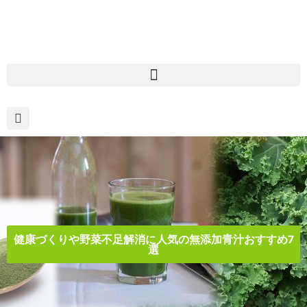
内
容
を
ス
キ
ッ
プ
健康づくりや野菜不足解消に人気の無添加青汁おすすめ7
選