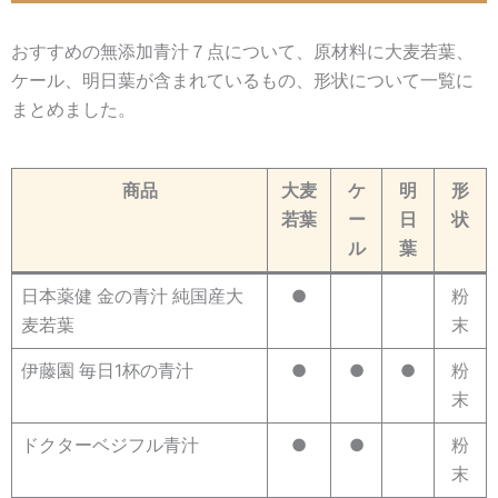
おすすめの無添加青汁７点について、原材料に大麦若葉、
ケール、明日葉が含まれているもの、形状について一覧に
まとめました。
商品
大麦
ケ
明
形
若葉
ー
日
状
ル
葉
日本薬健 金の青汁 純国産大
●
粉
麦若葉
末
伊藤園 毎日1杯の青汁
●
●
●
粉
末
ドクターベジフル青汁
●
●
粉
末