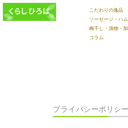
内
こだわりの逸品
容
ソーセージ・ハム
を
ス
梅干し・漬物・加
キ
コラム
ッ
プ
プライバシーポリシ