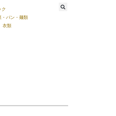
ック
菜・パン・麺類
衣類